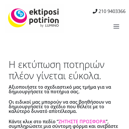
Μετάβαση
στο
210 9403366
περιεχόμενο
Togg
Navi
Αρχική
Υπηρεσίες σχεδιασμού
Η εκτύπωση ποτηριών
Προϊόντα
πλέον γίνεται εύκολα.
Ζητήστε δείγματα
Αξιοποιήστε το σχεδιαστικό μας τμήμα για να
Φωτογραφίες
δημιουργήσετε τα ποτήρια σας.
Οι ειδικοί μας μπορούν να σας βοηθήσουν να
Zητηστε προσφορα
δημιουργήσετε το σχέδιο που θέλετε με το
καλύτερο δυνατό αποτέλεσμα.
Κάντε κλικ στο πεδίο “
ΖΗΤΗΣΤΕ ΠΡΟΣΦΟΡΑ
”,
συμπληρώσετε μια σύντομη φόρμα και ανεβάστε