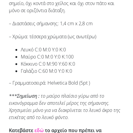
σημείο, όχι κοντά στο χείλος και όχι στον πάτο και
μόνο σε οριζόντια διάταξη.
– Διαστάσεις σήμανσης: 1,4 cm x 2,8 cm
– Χρώμα: τέσσερα χρώματα (ως ανωτέρω)
Λευκό C:0 M:0 Y:0 K:0
Μαύρο C:0 M:0 Y:0 K:100
Κόκκινο C:0 M:90 Y:60 K:0
Γαλάζιο C:60 M:0 Y:0 K:0
– Γραμματοσειρά: Helvetica Bold (5pt )
***Σημείωση :
το μαύρο πλαίσιο γύρω από το
εικονόγραμμα δεν αποτελεί μέρος της σήμανσης.
Χρησιμεύει μόνο για να διακρίνεται το λευκό άκρο της
ετικέτας από το λευκό φόντο.
Κατεβάστε
εδώ
το αρχείο που πρέπει να